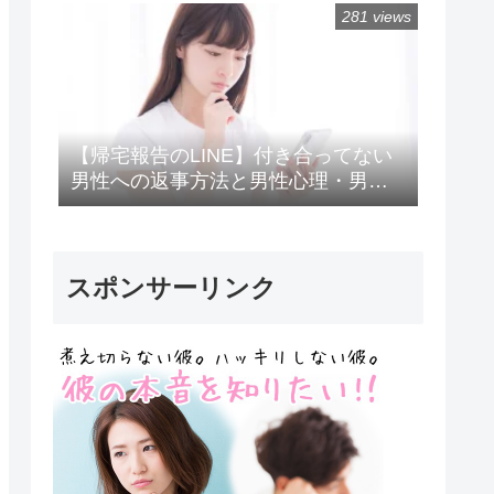
281 views
【帰宅報告のLINE】付き合ってない
男性への返事方法と男性心理・男性
の脈ありサイン/LINE報告が止まった
ときの対処法
スポンサーリンク