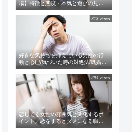
場】特徴と態度・本気と遊びの見極
め方/好きな気持ちを抑える方法
313 views
好きな気持ちを抑えている男性の行
動と心理/気づいた時の対処法/既婚者
男性の心理
294 views
恋してる女性の雰囲気と変化するポ
イント／恋をするとダメになる職場
と特徴