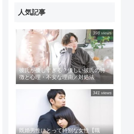
人気記事
398 views
彼氏が優しすぎる？優しい彼氏の特
徴と心理・不安な理由／対処法
341 views
既婚男性にとって特別な女性【職